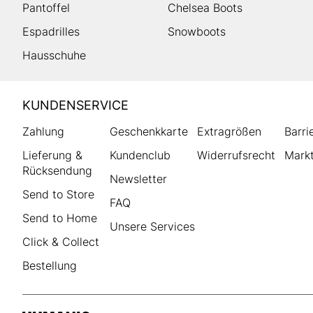
Pantoffel
Chelsea Boots
Espadrilles
Snowboots
Hausschuhe
HUMANIC
KUNDENSERVICE
Footer
Zahlung
Geschenkkarte
Extragrößen
Barri
Lieferung &
Kundenclub
Widerrufsrecht
Markt
Rücksendung
Newsletter
Send to Store
FAQ
Send to Home
Unsere Services
Click & Collect
Bestellung