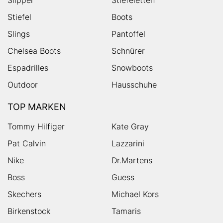
Slipper
Stiefeletten
Stiefel
Boots
Slings
Pantoffel
Chelsea Boots
Schnürer
Espadrilles
Snowboots
Outdoor
Hausschuhe
TOP MARKEN
Tommy Hilfiger
Kate Gray
Pat Calvin
Lazzarini
Nike
Dr.Martens
Boss
Guess
Skechers
Michael Kors
Birkenstock
Tamaris