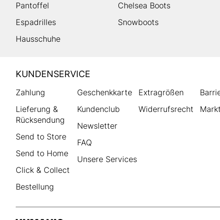
Pantoffel
Chelsea Boots
Espadrilles
Snowboots
Hausschuhe
HUMANIC
KUNDENSERVICE
Footer
Zahlung
Geschenkkarte
Extragrößen
Barri
Lieferung &
Kundenclub
Widerrufsrecht
Markt
Rücksendung
Newsletter
Send to Store
FAQ
Send to Home
Unsere Services
Click & Collect
Bestellung