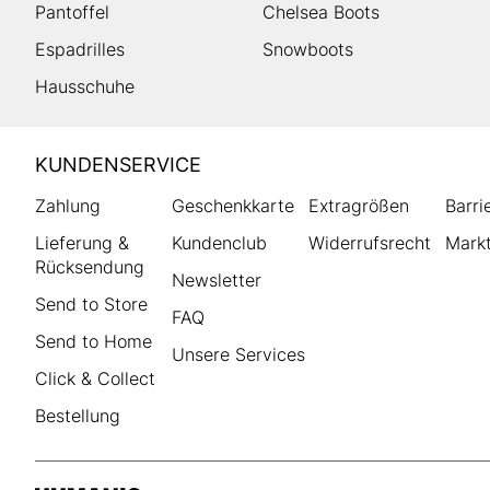
Pantoffel
Chelsea Boots
Espadrilles
Snowboots
Hausschuhe
HUMANIC
KUNDENSERVICE
Footer
Zahlung
Geschenkkarte
Extragrößen
Barri
Lieferung &
Kundenclub
Widerrufsrecht
Markt
Rücksendung
Newsletter
Send to Store
FAQ
Send to Home
Unsere Services
Click & Collect
Bestellung