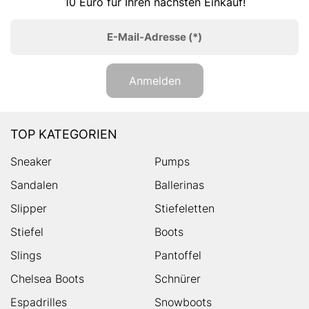
10 Euro für Ihren nächsten Einkauf!
E-Mail-Adresse
(*)
Anmelden
TOP KATEGORIEN
Sneaker
Pumps
Sandalen
Ballerinas
Slipper
Stiefeletten
Stiefel
Boots
Slings
Pantoffel
Chelsea Boots
Schnürer
Espadrilles
Snowboots