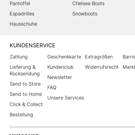
Pantoffel
Chelsea Boots
Espadrilles
Snowboots
Hausschuhe
HUMANIC
KUNDENSERVICE
Footer
Zahlung
Geschenkkarte
Extragrößen
Barri
Lieferung &
Kundenclub
Widerrufsrecht
Markt
Rücksendung
Newsletter
Send to Store
FAQ
Send to Home
Unsere Services
Click & Collect
Bestellung