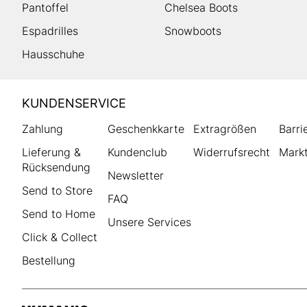
Pantoffel
Chelsea Boots
Espadrilles
Snowboots
Hausschuhe
HUMANIC
KUNDENSERVICE
Footer
Zahlung
Geschenkkarte
Extragrößen
Barri
Lieferung &
Kundenclub
Widerrufsrecht
Markt
Rücksendung
Newsletter
Send to Store
FAQ
Send to Home
Unsere Services
Click & Collect
Bestellung