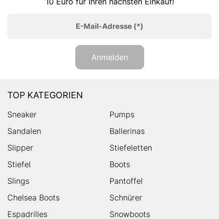
10 Euro für Ihren nächsten Einkauf!
E-Mail-Adresse
(*)
Anmelden
TOP KATEGORIEN
Sneaker
Pumps
Sandalen
Ballerinas
Slipper
Stiefeletten
Stiefel
Boots
Slings
Pantoffel
Chelsea Boots
Schnürer
Espadrilles
Snowboots