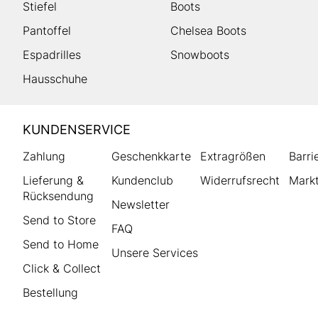
Stiefel
Boots
Pantoffel
Chelsea Boots
Espadrilles
Snowboots
Hausschuhe
HUMANIC
KUNDENSERVICE
Footer
Zahlung
Geschenkkarte
Extragrößen
Barri
Lieferung &
Kundenclub
Widerrufsrecht
Markt
Rücksendung
Newsletter
Send to Store
FAQ
Send to Home
Unsere Services
Click & Collect
Bestellung