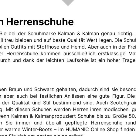
an Herrenschuhe
Sie bei der Schuhmarke Kalman & Kalman genau richtig
il treu bleiben und auf beste Qualität Wert legen. Die Schu
len Outfits mit Stoffhose und Hemd. Aber auch in der Freiz
ser Herrenschuhe kommen ausschließlich erstklassige Ma
durch und dank der leichten Laufsohle ist ein hoher Tr
en Braun und Schwarz gehalten, dadurch sind sie besond
ber auch bei festlichen Anlässen eine gute Figur. Die 
 der Qualität und Stil bestimmend sind. Auch Scotchgra
ig. Mit diesen Schuhen werden Herren ihren modischen, g
 Denn
Kalman & Kalman
produziert Schuhe bis zu Größe 50.
 Sie immer und überall gepflegte Herrenschuhe rund 
der warme Winter-Boots – im HUMANIC Online Shop finden 
en Sie sich am besten gleich selbst!