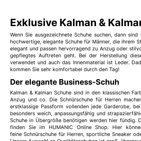
Exklusive Kalman & Kalm
Wenn Sie ausgezeichnete Schuhe suchen, dann sind 
hochwertige, elegante Schuhe für Männer, die ihrem St
elegant und passen hervorragend zu Anzug oder stilvol
gepflegtes Auftreten geht. Bei der Herstellung die
verwendet und auch das Innenmaterial ist Leder. Da
kommen Sie sehr komfortabel durch den Tag!
Der elegante Business-Schuh
Kalman & Kalman Schuhe sind in den klassischen Farb
Anzug und co. Die Schnürschuhe für Herren machen a
erstklassige Passform vollenden jede Garderobe, bei
besonders weich, anpassungsfähig und strapazierfäh
Schuhe in Übergröße benötigen werden hier fündig.
finden Sie im HUMANIC Online Shop. Hier können
feine
Schnürschuhe für Herren
, sportliche Sneaker o
Unsere Auswahl an Qualitätsschuhen ist groß, überzeug