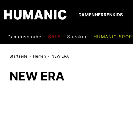
DAMEN
HERREN
KIDS
Damenschuhe
SALE
Sneaker
HUMANIC SPOR
Startseite
Herren
NEW ERA
NEW ERA