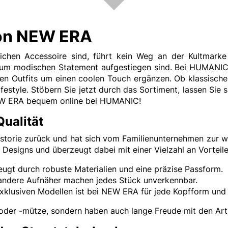
von NEW ERA
chen Accessoire sind, führt kein Weg an der Kultmarke
um modischen Statement aufgestiegen sind. Bei HUMANIC 
eren Outfits um einen coolen Touch ergänzen. Ob klassisch
style. Stöbern Sie jetzt durch das Sortiment, lassen Sie si
NEW ERA bequem online bei HUMANIC!
ualität
storie zurück und hat sich vom Familienunternehmen zur 
Designs und überzeugt dabei mit einer Vielzahl an Vorteile
t durch robuste Materialien und eine präzise Passform.
ndere Aufnäher machen jedes Stück unverkennbar.
exklusiven Modellen ist bei NEW ERA für jede Kopfform un
 oder -mütze, sondern haben auch lange Freude mit den Arti