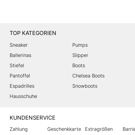
TOP KATEGORIEN
Sneaker
Pumps
Ballerinas
Slipper
Stiefel
Boots
Pantoffel
Chelsea Boots
Espadrilles
Snowboots
Hausschuhe
HUMANIC
KUNDENSERVICE
Footer
Zahlung
Geschenkkarte
Extragrößen
Barri