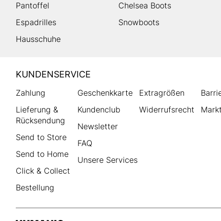
Pantoffel
Chelsea Boots
Espadrilles
Snowboots
Hausschuhe
HUMANIC
KUNDENSERVICE
Footer
Zahlung
Geschenkkarte
Extragrößen
Barri
Lieferung &
Kundenclub
Widerrufsrecht
Markt
Rücksendung
Newsletter
Send to Store
FAQ
Send to Home
Unsere Services
Click & Collect
Bestellung