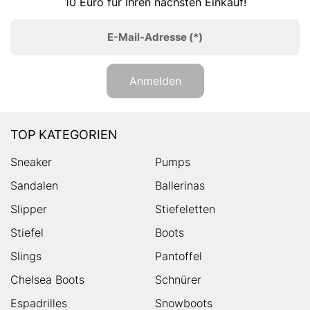
10 Euro für Ihren nächsten Einkauf!
E-Mail-Adresse
(*)
Anmelden
TOP KATEGORIEN
Sneaker
Pumps
Sandalen
Ballerinas
Slipper
Stiefeletten
Stiefel
Boots
Slings
Pantoffel
Chelsea Boots
Schnürer
Espadrilles
Snowboots