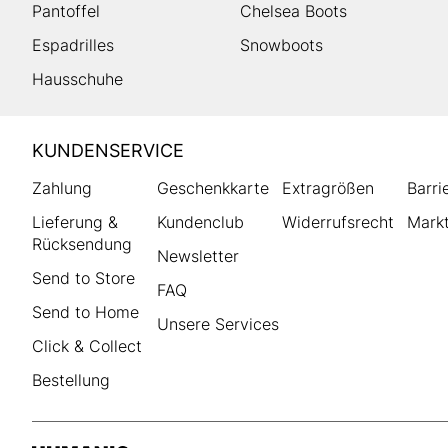
Pantoffel
Chelsea Boots
Espadrilles
Snowboots
Hausschuhe
HUMANIC
KUNDENSERVICE
Footer
Zahlung
Geschenkkarte
Extragrößen
Barri
Lieferung &
Kundenclub
Widerrufsrecht
Markt
Rücksendung
Newsletter
Send to Store
FAQ
Send to Home
Unsere Services
Click & Collect
Bestellung