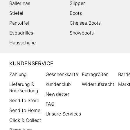
Ballerinas
Slipper
Stiefel
Boots
Pantoffel
Chelsea Boots
Espadrilles
Snowboots
Hausschuhe
HUMANIC
KUNDENSERVICE
Footer
Zahlung
Geschenkkarte
Extragrößen
Barri
Lieferung &
Kundenclub
Widerrufsrecht
Markt
Rücksendung
Newsletter
Send to Store
FAQ
Send to Home
Unsere Services
Click & Collect
Bestellung