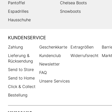
Pantoffel
Chelsea Boots
Espadrilles
Snowboots
Hausschuhe
HUMANIC
KUNDENSERVICE
Footer
Zahlung
Geschenkkarte
Extragrößen
Barri
Lieferung &
Kundenclub
Widerrufsrecht
Markt
Rücksendung
Newsletter
Send to Store
FAQ
Send to Home
Unsere Services
Click & Collect
Bestellung