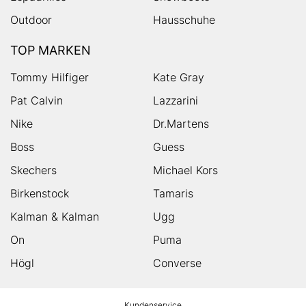
Outdoor
Hausschuhe
TOP MARKEN
Tommy Hilfiger
Kate Gray
Pat Calvin
Lazzarini
Nike
Dr.Martens
Boss
Guess
Skechers
Michael Kors
Birkenstock
Tamaris
Kalman & Kalman
Ugg
On
Puma
Högl
Converse
HUMANIC
Kundenservice