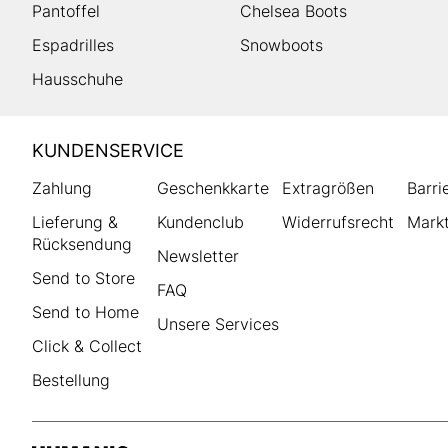
Pantoffel
Chelsea Boots
Espadrilles
Snowboots
Hausschuhe
HUMANIC
KUNDENSERVICE
Footer
Zahlung
Geschenkkarte
Extragrößen
Barri
Lieferung &
Kundenclub
Widerrufsrecht
Markt
Rücksendung
Newsletter
Send to Store
FAQ
Send to Home
Unsere Services
Click & Collect
Bestellung