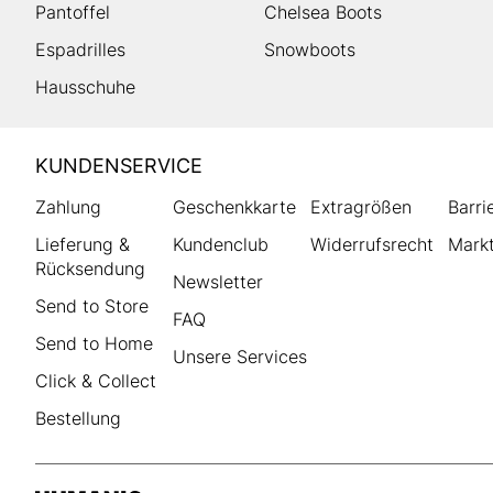
Pantoffel
Chelsea Boots
Espadrilles
Snowboots
Hausschuhe
HUMANIC
KUNDENSERVICE
Footer
Zahlung
Geschenkkarte
Extragrößen
Barri
Lieferung &
Kundenclub
Widerrufsrecht
Markt
Rücksendung
Newsletter
Send to Store
FAQ
Send to Home
Unsere Services
Click & Collect
Bestellung