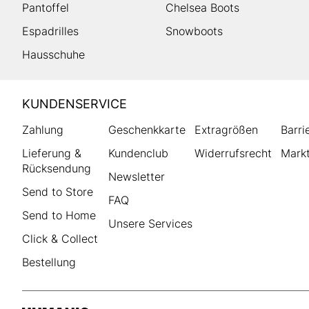
Pantoffel
Chelsea Boots
Espadrilles
Snowboots
Hausschuhe
HUMANIC
KUNDENSERVICE
Footer
Zahlung
Geschenkkarte
Extragrößen
Barri
Lieferung &
Kundenclub
Widerrufsrecht
Markt
Rücksendung
Newsletter
Send to Store
FAQ
Send to Home
Unsere Services
Click & Collect
Bestellung