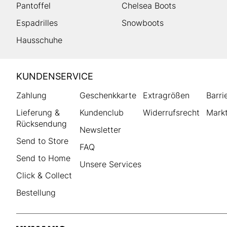
Pantoffel
Chelsea Boots
Espadrilles
Snowboots
Hausschuhe
HUMANIC
KUNDENSERVICE
Footer
Zahlung
Geschenkkarte
Extragrößen
Barri
Lieferung &
Kundenclub
Widerrufsrecht
Markt
Rücksendung
Newsletter
Send to Store
FAQ
Send to Home
Unsere Services
Click & Collect
Bestellung