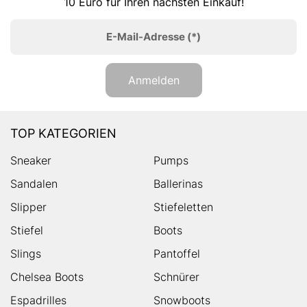
10 Euro für Ihren nächsten Einkauf!
E-Mail-Adresse
(*)
Anmelden
TOP KATEGORIEN
Sneaker
Pumps
Sandalen
Ballerinas
Slipper
Stiefeletten
Stiefel
Boots
Slings
Pantoffel
Chelsea Boots
Schnürer
Espadrilles
Snowboots