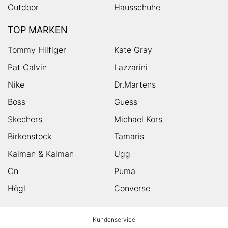
Outdoor
Hausschuhe
TOP MARKEN
Tommy Hilfiger
Kate Gray
Pat Calvin
Lazzarini
Nike
Dr.Martens
Boss
Guess
Skechers
Michael Kors
Birkenstock
Tamaris
Kalman & Kalman
Ugg
On
Puma
Högl
Converse
HUMANIC
Kundenservice
Footer