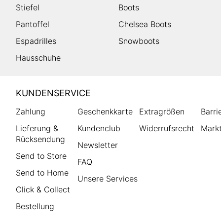
Stiefel
Boots
Pantoffel
Chelsea Boots
Espadrilles
Snowboots
Hausschuhe
HUMANIC
KUNDENSERVICE
Footer
Zahlung
Geschenkkarte
Extragrößen
Barri
Lieferung &
Kundenclub
Widerrufsrecht
Markt
Rücksendung
Newsletter
Send to Store
FAQ
Send to Home
Unsere Services
Click & Collect
Bestellung