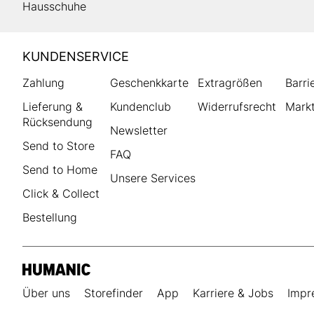
Hausschuhe
HUMANIC
KUNDENSERVICE
Footer
Zahlung
Geschenkkarte
Extragrößen
Barri
Lieferung &
Kundenclub
Widerrufsrecht
Markt
Rücksendung
Newsletter
Send to Store
FAQ
Send to Home
Unsere Services
Click & Collect
Bestellung
Über uns
Storefinder
App
Karriere & Jobs
Impr