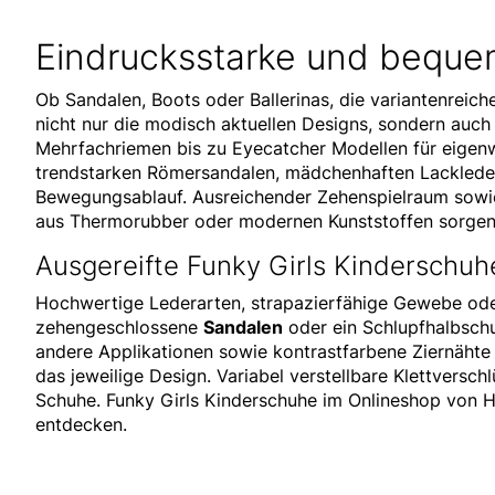
Eindrucksstarke und beque
Ob Sandalen, Boots oder Ballerinas, die variantenreic
nicht nur die modisch aktuellen Designs, sondern auch
Mehrfachriemen bis zu Eyecatcher Modellen für eigen
trendstarken Römersandalen, mädchenhaften Lackleders
Bewegungsablauf. Ausreichender Zehenspielraum sowie 
aus Thermorubber oder modernen Kunststoffen sorgen 
Ausgereifte Funky Girls Kinderschuh
Hochwertige Lederarten, strapazierfähige Gewebe oder
zehengeschlossene
Sandalen
oder ein Schlupfhalbschuh
andere Applikationen sowie kontrastfarbene Ziernähte o
das jeweilige Design. Variabel verstellbare Klettversc
Schuhe. Funky Girls Kinderschuhe im Onlineshop von Hu
entdecken.