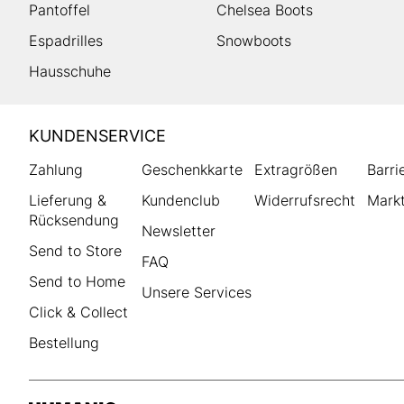
Pantoffel
Chelsea Boots
Espadrilles
Snowboots
Hausschuhe
HUMANIC
KUNDENSERVICE
Footer
Zahlung
Geschenkkarte
Extragrößen
Barri
Lieferung &
Kundenclub
Widerrufsrecht
Markt
Rücksendung
Newsletter
Send to Store
FAQ
Send to Home
Unsere Services
Click & Collect
Bestellung