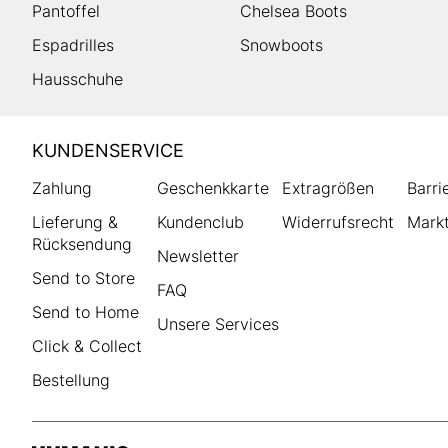
Pantoffel
Chelsea Boots
Espadrilles
Snowboots
Hausschuhe
HUMANIC
KUNDENSERVICE
Footer
Zahlung
Geschenkkarte
Extragrößen
Barri
Lieferung &
Kundenclub
Widerrufsrecht
Markt
Rücksendung
Newsletter
Send to Store
FAQ
Send to Home
Unsere Services
Click & Collect
Bestellung