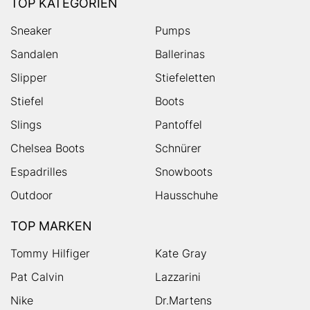
TOP KATEGORIEN
Sneaker
Pumps
Sandalen
Ballerinas
Slipper
Stiefeletten
Stiefel
Boots
Slings
Pantoffel
Chelsea Boots
Schnürer
Espadrilles
Snowboots
Outdoor
Hausschuhe
TOP MARKEN
Tommy Hilfiger
Kate Gray
Pat Calvin
Lazzarini
Nike
Dr.Martens