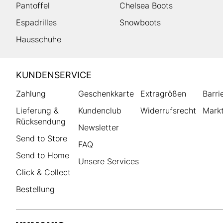
Pantoffel
Chelsea Boots
Espadrilles
Snowboots
Hausschuhe
HUMANIC
KUNDENSERVICE
Footer
Zahlung
Geschenkkarte
Extragrößen
Barri
Lieferung &
Kundenclub
Widerrufsrecht
Markt
Rücksendung
Newsletter
Send to Store
FAQ
Send to Home
Unsere Services
Click & Collect
Bestellung