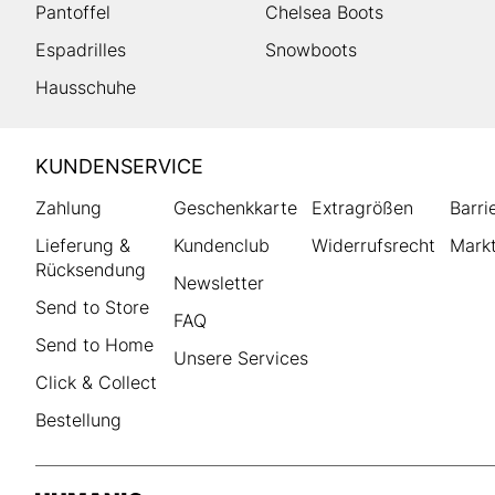
Pantoffel
Chelsea Boots
Espadrilles
Snowboots
Hausschuhe
HUMANIC
KUNDENSERVICE
Footer
Zahlung
Geschenkkarte
Extragrößen
Barri
Lieferung &
Kundenclub
Widerrufsrecht
Markt
Rücksendung
Newsletter
Send to Store
FAQ
Send to Home
Unsere Services
Click & Collect
Bestellung