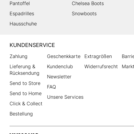
Pantoffel
Chelsea Boots
Espadrilles
Snowboots
Hausschuhe
HUMANIC
KUNDENSERVICE
Footer
Zahlung
Geschenkkarte
Extragrößen
Barri
Lieferung &
Kundenclub
Widerrufsrecht
Markt
Rücksendung
Newsletter
Send to Store
FAQ
Send to Home
Unsere Services
Click & Collect
Bestellung