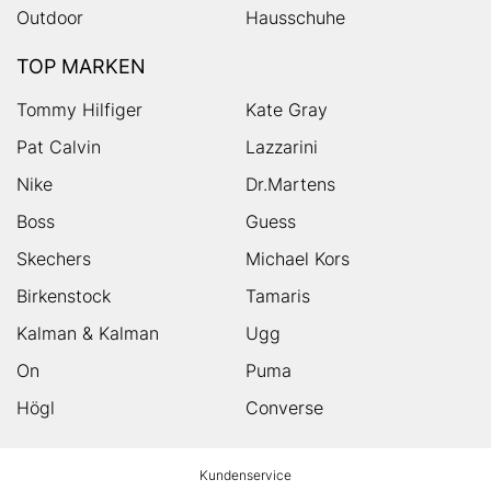
Outdoor
Hausschuhe
TOP MARKEN
Tommy Hilfiger
Kate Gray
Pat Calvin
Lazzarini
Nike
Dr.Martens
Boss
Guess
Skechers
Michael Kors
Birkenstock
Tamaris
Kalman & Kalman
Ugg
On
Puma
Högl
Converse
HUMANIC
Kundenservice
Footer