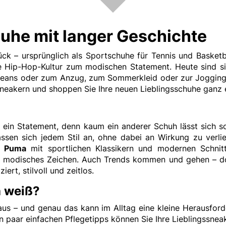
uhe mit langer Geschichte
ck – ursprünglich als Sportschuhe für Tennis und Basketbal
 Hip-Hop-Kultur zum modischen Statement. Heute sind sie 
zu Jeans oder zum Anzug, zum Sommerkleid oder zur Joggin
neakern und shoppen Sie Ihre neuen Lieblingsschuhe ganz 
d ein Statement, denn kaum ein anderer Schuh lässt sich so
assen sich jedem Stil an, ohne dabei an Wirkung zu verl
d
Puma
mit sportlichen Klassikern und modernen Schnit
s modisches Zeichen. Auch Trends kommen und gehen – doch
ert, stilvoll und zeitlos.
h weiß?
aus – und genau das kann im Alltag eine kleine Herausfor
n paar einfachen Pflegetipps können Sie Ihre Lieblingssneak