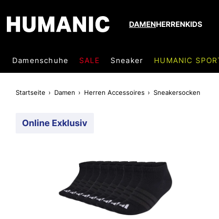
DAMEN
HERREN
KIDS
Damenschuhe
SALE
Sneaker
HUMANIC SPOR
Startseite
Damen
Herren Accessoires
Sneakersocken
Online Exklusiv