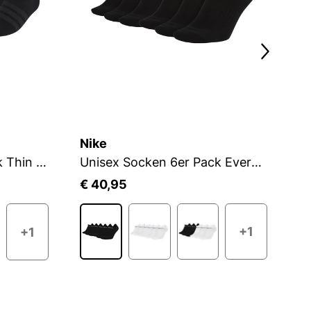
Nike
A
Unisex Socken 9er Pack Thin & Light Sportswear No-Show Socks 9P
Unisex Socken 6er Pack Everyday Lightweight No Show
€ 40,95
€
+1
+1