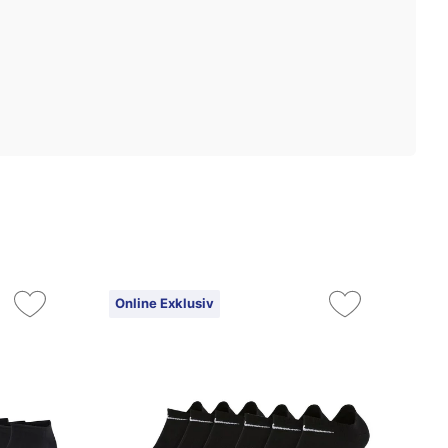
Online Exklusiv
On