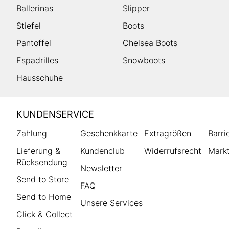
Ballerinas
Slipper
Stiefel
Boots
Pantoffel
Chelsea Boots
Espadrilles
Snowboots
Hausschuhe
HUMANIC
KUNDENSERVICE
Footer
Zahlung
Geschenkkarte
Extragrößen
Barri
Lieferung &
Kundenclub
Widerrufsrecht
Markt
Rücksendung
Newsletter
Send to Store
FAQ
Send to Home
Unsere Services
Click & Collect