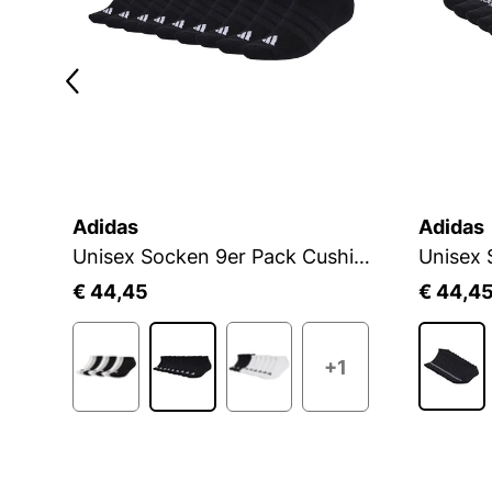
Adidas
Adidas
Unisex Socken 6er Pack Sneaker Plain ECOM 6P
Unisex Socken 9er Pack Cushioned Essentials Low Socks 9P
€ 44,45
€ 44,4
1
+1