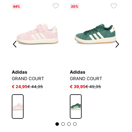
44%
20%
4
Adidas
Adidas
A
GRAND COURT
GRAND COURT
G
€ 24,95
€ 44,95
€ 39,95
€ 49,95
€