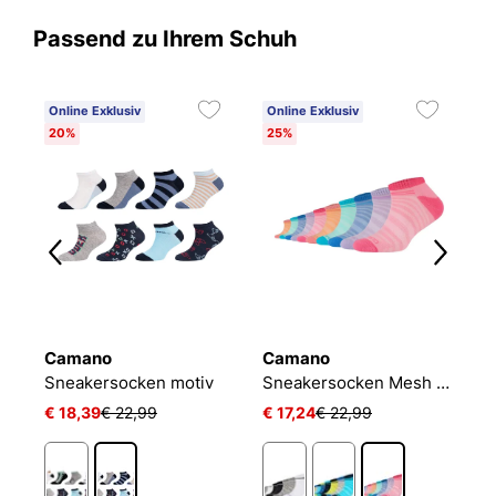
Passend zu Ihrem Schuh
Online Exklusiv
Online Exklusiv
20%
25%
Camano
Camano
P
PLAIN QUARTER 3-PACK
Sneakersocken motiv
Sneakersocken Mesh Ventilation
J
€ 18,39
€ 22,99
€ 17,24
€ 22,99
€ 