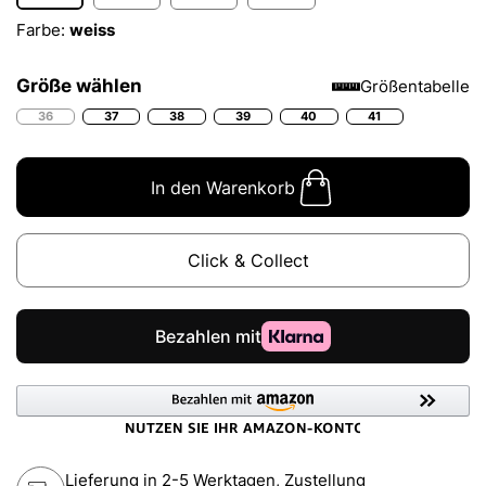
Farbe:
weiss
Größe wählen
Größentabelle
36
37
38
39
40
41
In den Warenkorb
Click & Collect
Lieferung in 2-5 Werktagen, Zustellung