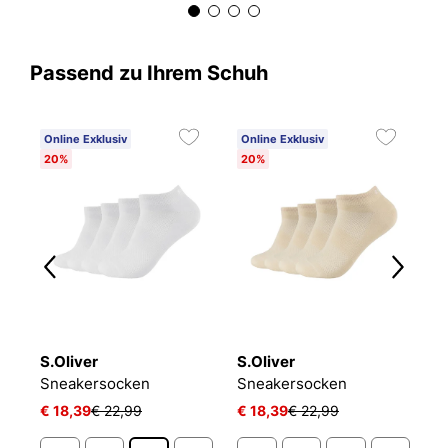
Passend zu Ihrem Schuh
Online Exklusiv
Online Exklusiv
C
20%
20%
6
S.Oliver
S.Oliver
O
NIKE EVERYDAY CUSHIONED
Sneakersocken
Sneakersocken
L
€ 18,39
€ 22,99
€ 18,39
€ 22,99
€ 