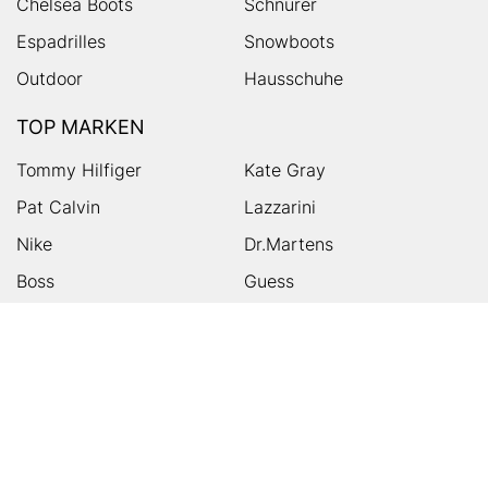
Chelsea Boots
Schnürer
Espadrilles
Snowboots
Outdoor
Hausschuhe
TOP MARKEN
Tommy Hilfiger
Kate Gray
Pat Calvin
Lazzarini
Nike
Dr.Martens
Boss
Guess
Skechers
Michael Kors
Birkenstock
Tamaris
Kalman & Kalman
Ugg
On
Puma
Högl
Converse