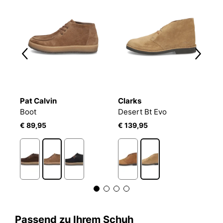
Pat Calvin
Clarks
C
Boot
Desert Bt Evo
D
€ 89,95
€ 139,95
€
Passend zu Ihrem Schuh