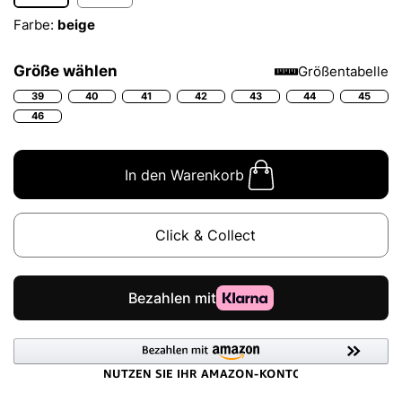
Farbe:
beige
Größe wählen
Größentabelle
39
40
41
42
43
44
45
46
In den Warenkorb
Click & Collect