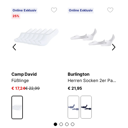
Online Exklusiv
Online Exklusiv
25%
Camp David
Burlington
T
en Socken 10er Pack JACBASIC MULTI SHORT SOCK
Füßlinge
Herren Socken 2er Pack EVERYDAY IN 2P
S
€ 17,24
€ 22,99
€ 21,95
€ 