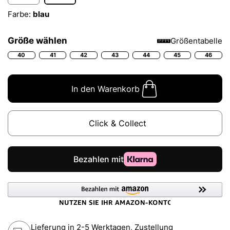
Farbe:
blau
Größe wählen
Größentabelle
40
41
42
43
44
45
46
In den Warenkorb
Click & Collect
Lieferung in 2-5 Werktagen, Zustellung