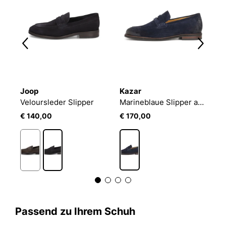
Joop
Kazar
R
Veloursleder Slipper
Marineblaue Slipper aus geriebenem Wildleder
V
€ 140,00
€ 170,00
€
Passend zu Ihrem Schuh