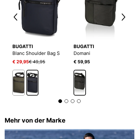
BUGATTI
BUGATTI
T
Corso Deluxe Shoulder Bag
Blanc Shoulder Bag S
Domani
T
€ 29,95
€ 49,95
€ 59,95
€
Mehr von der Marke