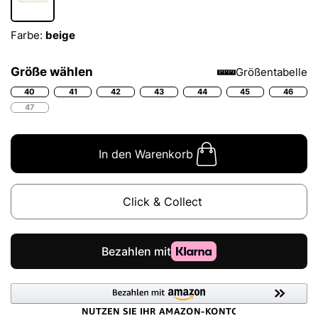
Farbe:
beige
Größe wählen
Größentabelle
40
41
42
43
44
45
46
47
In den Warenkorb
Click & Collect