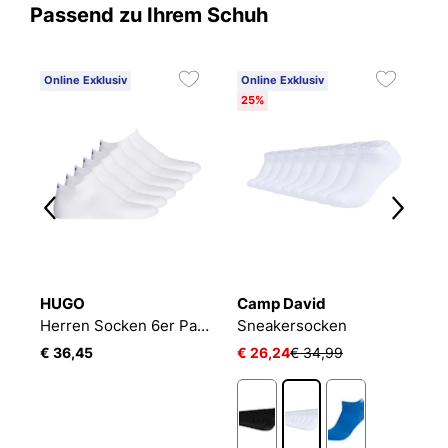
Passend zu Ihrem Schuh
Online Exklusiv
Online Exklusiv
25%
HUGO
Camp David
B
2P
Herren Socken 6er Pack 6P AS UNI CC 10260253 01
Sneakersocken
E
€ 36,45
€ 26,24
€ 34,99
€