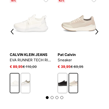
18%
42%
4
CALVIN KLEIN JEANS
Pat Calvin
P
EVA RUNNER TECH RIPSTOP
EVA RUNNER TECH RIPSTOP
Sneaker
S
€ 89,95
€ 110,00
€ 39,95
€ 69,95
€