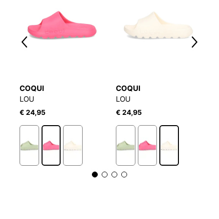
COQUI
COQUI
A
LOU
LOU
A
€ 24,95
€ 24,95
€