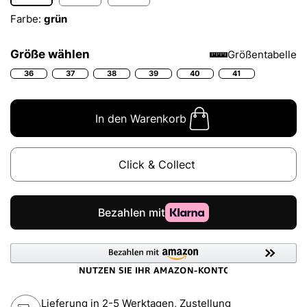
Farbe:
grün
Größe wählen
Größentabelle
36
37
38
39
40
41
In den Warenkorb
Click & Collect
Lieferung in 2-5 Werktagen, Zustellung