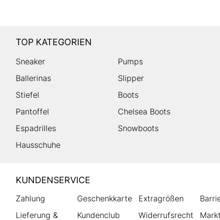
TOP KATEGORIEN
Sneaker
Pumps
Ballerinas
Slipper
Stiefel
Boots
Pantoffel
Chelsea Boots
Espadrilles
Snowboots
Hausschuhe
HUMANIC
KUNDENSERVICE
Footer
Zahlung
Geschenkkarte
Extragrößen
Barri
Lieferung &
Kundenclub
Widerrufsrecht
Markt