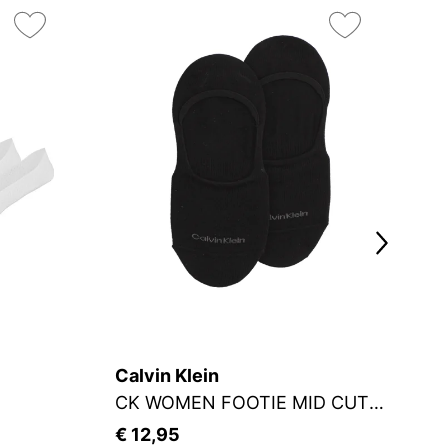
On
15
Calvin Klein
M
CK WOMEN FOOTIE MID CUT 2P
Fü
€ 12,95
€ 