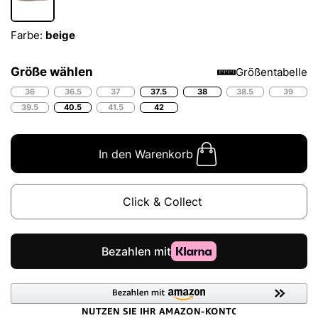
Farbe:
beige
Größe wählen
Größentabelle
36
36.5
37
37.5
38
38.5
39
39.5
40.5
41.5
42
In den Warenkorb
Click & Collect