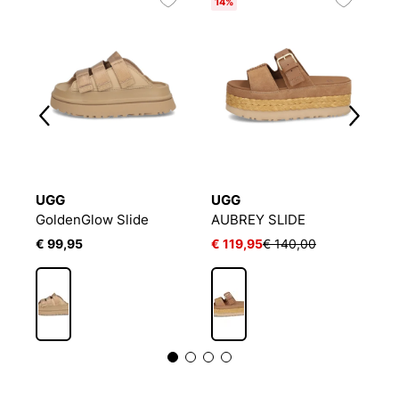
14%
UGG
UGG
B
GoldenGlow Slide
AUBREY SLIDE
B
€ 99,95
€ 119,95
€ 140,00
€