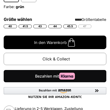
Farbe:
grün
Größe wählen
Größentabelle
40
41.5
43
44
45.5
47
In den Warenkorb
Click & Collect
Lieferung in 2-5 Werktagen, Zustellung