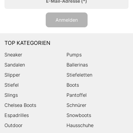
E-Mail-Adresse
(*)
Anmelden
TOP KATEGORIEN
Sneaker
Pumps
Sandalen
Ballerinas
Slipper
Stiefeletten
Stiefel
Boots
Slings
Pantoffel
Chelsea Boots
Schnürer
Espadrilles
Snowboots
Outdoor
Hausschuhe