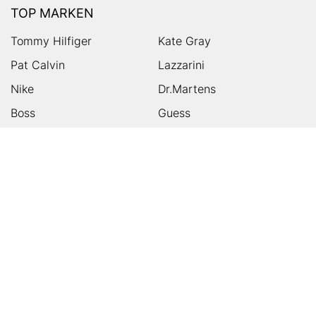
TOP MARKEN
Tommy Hilfiger
Kate Gray
Pat Calvin
Lazzarini
Nike
Dr.Martens
Boss
Guess
Skechers
Michael Kors
Birkenstock
Tamaris
Kalman & Kalman
Ugg
On
Puma
Högl
Converse
HUMANIC
Kundenservice
Footer
Zahlungsarten