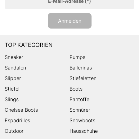
E-Mail-Adresse
(*)
Anmelden
TOP KATEGORIEN
Sneaker
Pumps
Sandalen
Ballerinas
Slipper
Stiefeletten
Stiefel
Boots
Slings
Pantoffel
Chelsea Boots
Schnürer
Espadrilles
Snowboots
Outdoor
Hausschuhe