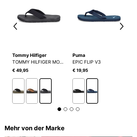
Tommy Hilfiger
Puma
C
TOMMY HILFIGER MOLDED LTH DW5
EPIC FLIP V3
C
€ 49,95
€ 19,95
€
Mehr von der Marke