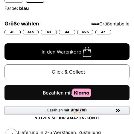
Farbe:
blau
Größe wählen
Größentabelle
40
41.5
43
44
45.5
47
In den Warenkorb
Click & Collect
Lieferung in 2-5 Werktagen, Zustellung