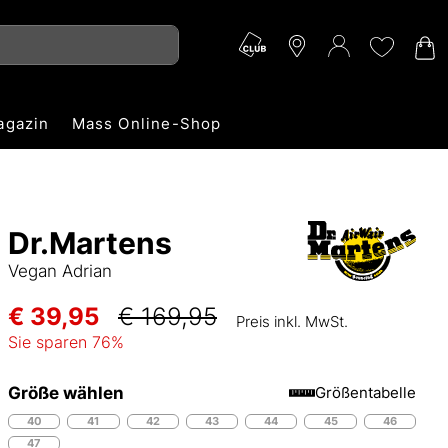
agazin
Mass Online-Shop
Dr.Martens
Vegan Adrian
€ 39,95
€ 169,95
Preis inkl. MwSt.
Sie sparen
76
%
Größe wählen
Größentabelle
40
41
42
43
44
45
46
47