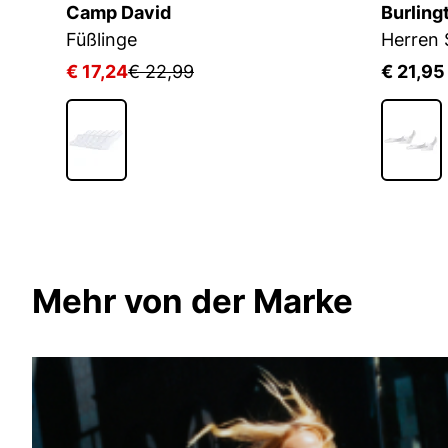
Camp David
Burling
Herren Socken 10er Pack JACBASIC MULTI SHORT SOCK
Füßlinge
€ 17,24
€ 22,99
€ 21,95
Mehr von der Marke