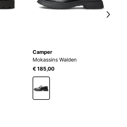
Camper
L
Mokassins Walden
P
€ 185,00
€