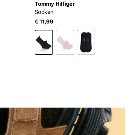
Tommy Hilfiger
B
Socken
€ 11,99
€