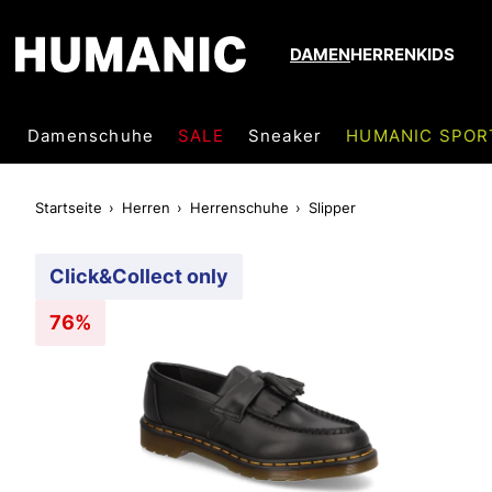
DAMEN
HERREN
KIDS
Damenschuhe
SALE
Sneaker
HUMANIC SPOR
Startseite
Herren
Herrenschuhe
Slipper
Click&Collect only
76%