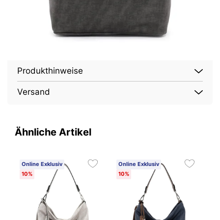
Produkthinweise
Versand
Ähnliche Artikel
Online Exklusiv
Online Exklusiv
O
10%
10%
1