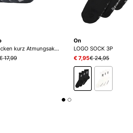
o
On
Sportsocken kurz Atmungsaktiv Bequem Perfekte Passform Tennissocken Verstärkt Herren und Damen pro tex
LOGO SOCK 3P
€ 17,99
€ 7,95
€ 24,95