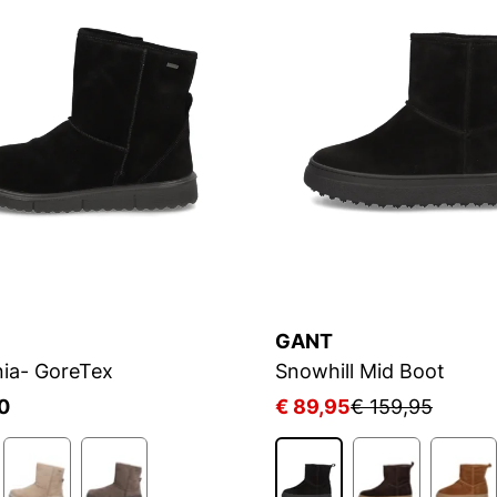
GANT
ia- GoreTex
Snowhill Mid Boot
0
€ 89,95
€ 159,95