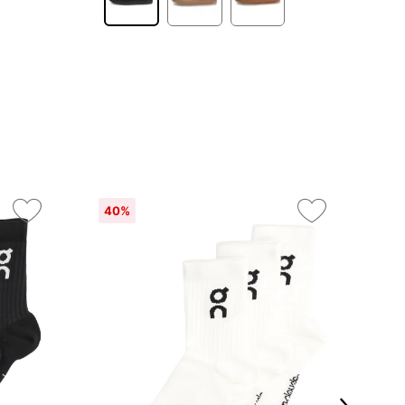
40%
On