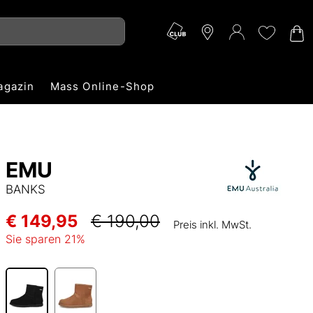
agazin
Mass Online-Shop
EMU
BANKS
€ 149,95
€ 190,00
Preis inkl. MwSt.
Sie sparen
21
%