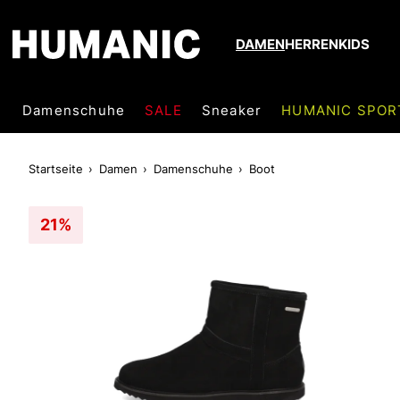
DAMEN
HERREN
KIDS
Damenschuhe
SALE
Sneaker
HUMANIC SPOR
Startseite
Damen
Damenschuhe
Boot
21%