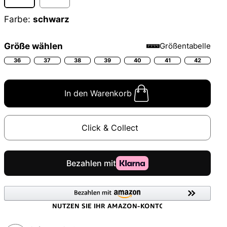
Farbe:
schwarz
Größe wählen
Größentabelle
36
37
38
39
40
41
42
In den Warenkorb
Click & Collect