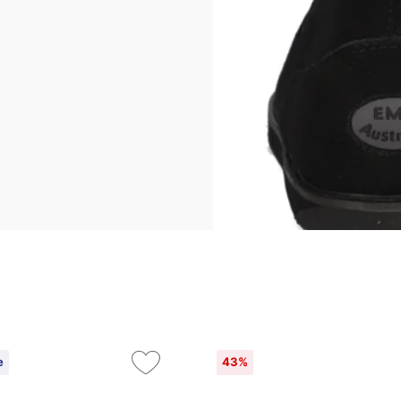
e
43%