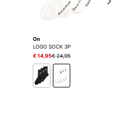
On
A
LOGO SOCK 3P
€ 14,95
€ 24,95
€