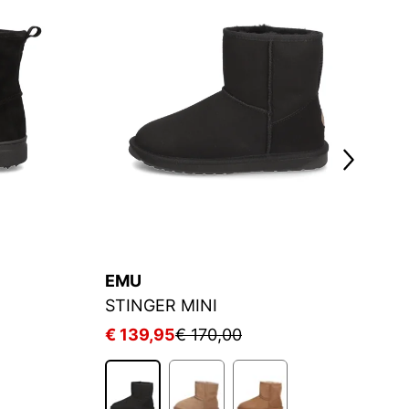
EMU
L
STINGER MINI
E
€ 139,95
€ 170,00
€