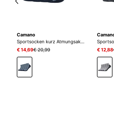
Camano
Caman
D
Sportsocken kurz Atmungsaktiv Bequem Perfekte Passform Tennissocken Verstärkt Herren und Damen pro tex
€ 14,69
€ 20,99
€ 12,88