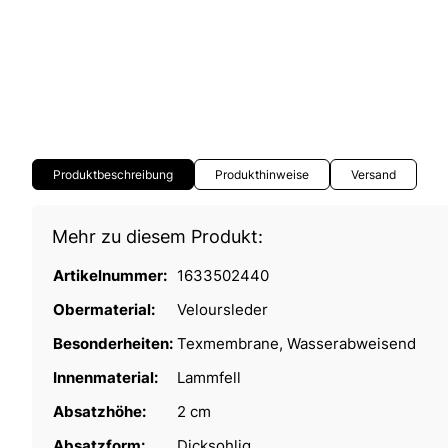
Produktbeschreibung
Produkthinweise
Versand
Mehr zu diesem Produkt:
Artikelnummer:
1633502440
Obermaterial:
Veloursleder
Besonderheiten:
Texmembrane, Wasserabweisend
Innenmaterial:
Lammfell
Absatzhöhe:
2 cm
Absatzform:
Dicksohlig