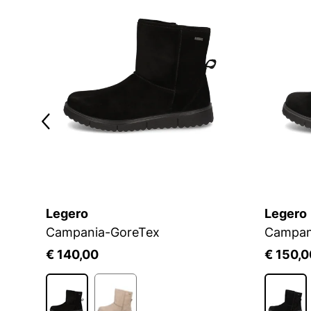
Legero
Legero
Campania-GoreTex
Campan
€ 140,00
€ 150,0
2