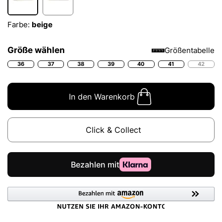
Farbe:
beige
Größe wählen
Größentabelle
36
37
38
39
40
41
42
In den Warenkorb
Click & Collect