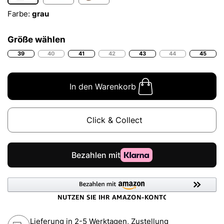
Farbe:
grau
Größe wählen
39
40
41
42
43
44
45
In den Warenkorb
Click & Collect
Lieferung in 2-5 Werktagen, Zustellung