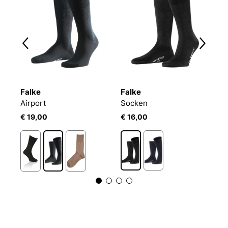
Falke
Falke
F
ck
Airport
Socken
S
€ 19,00
€ 16,00
€
3