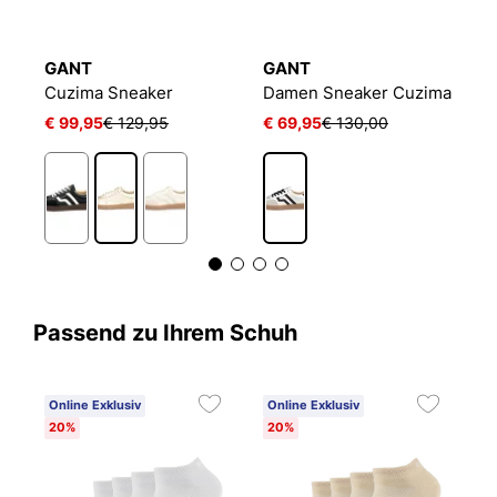
GANT
GANT
G
Cuzima Sneaker
Damen Sneaker Cuzima
C
€ 99,95
€ 129,95
€ 69,95
€ 130,00
€
Passend zu Ihrem Schuh
Online Exklusiv
Online Exklusiv
C
20%
20%
6