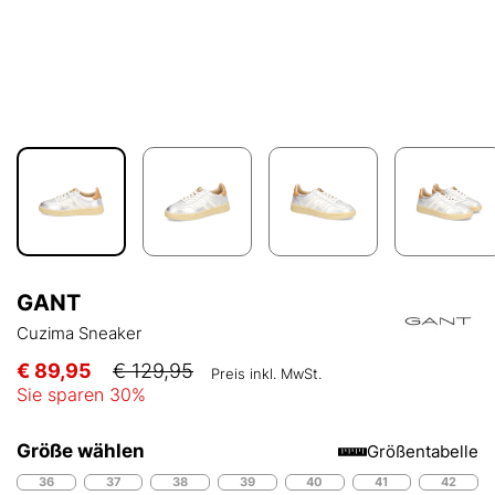
GANT
Cuzima Sneaker
€ 89,95
€ 129,95
Preis inkl. MwSt.
Sie sparen
30
%
Größe wählen
Größentabelle
36
37
38
39
40
41
42