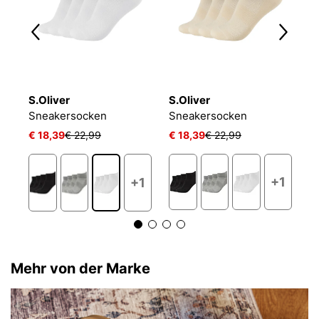
S.Oliver
S.Oliver
O
NIKE EVERYDAY CUSHIONED
Sneakersocken
Sneakersocken
L
€ 18,39
€ 22,99
€ 18,39
€ 22,99
€ 
+1
+1
Mehr von der Marke